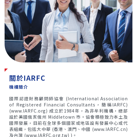
關於IARFC
機構簡介
國際認證財務顧問師協會 (International Association
of Registered Financial Consultants，簡稱IARFC)
(
www.IARFC.org
) 成立於1984年，為非牟利機構，總部
設於美國俄亥俄州 Middletown 市。協會積極致力本土及
國際發展，目前在全球多個國家或地區設有發展中心或代
表組織，包括大中華 (香港、澳門、中國 (
www.IARFC.cn
)
及台灣 (
www.IARFC.org.tw
) )。